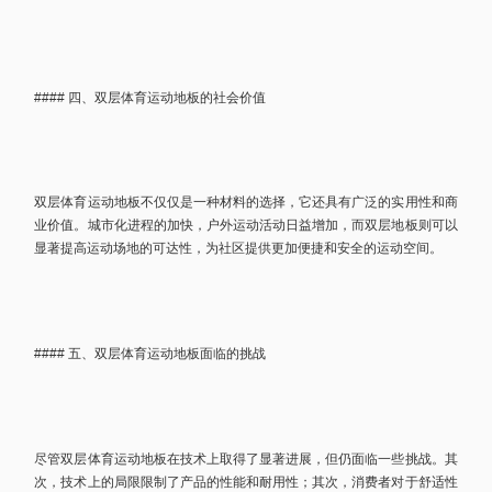
#### 四、双层体育运动地板的社会价值
双层体育运动地板不仅仅是一种材料的选择，它还具有广泛的实用性和商
业价值。城市化进程的加快，户外运动活动日益增加，而双层地板则可以
显著提高运动场地的可达性，为社区提供更加便捷和安全的运动空间。
#### 五、双层体育运动地板面临的挑战
尽管双层体育运动地板在技术上取得了显著进展，但仍面临一些挑战。其
次，技术上的局限限制了产品的性能和耐用性；其次，消费者对于舒适性