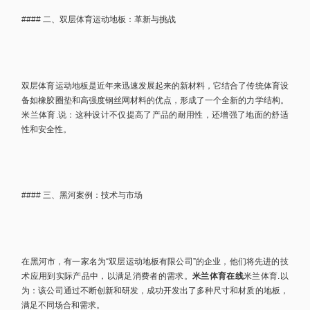
#### 二、双层体育运动地板：革新与挑战
双层体育运动地板是近年来迅速发展起来的新材料，它结合了传统体育设
备如橡胶圈垫和高强度钢丝网材料的优点，形成了一个全新的力学结构。
米兰体育.说：这种设计不仅提高了产品的耐用性，还增强了地面的舒适
性和安全性。
#### 三、黑河案例：技术与市场
在黑河市，有一家名为“双层运动地板有限公司”的企业，他们将先进的技
术应用到实际产品中，以满足消费者的需求。
米兰体育在线
米兰体育.以
为：该公司通过不断创新和研发，成功开发出了多种尺寸和材质的地板，
满足不同场合和需求。