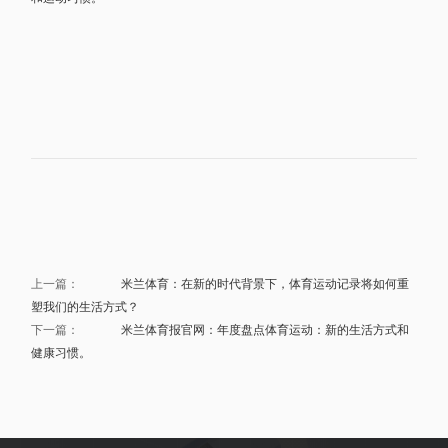
上一篇：
米兰体育：在新的时代背景下，体育运动记录将如何重
塑我们的生活方式？
下一篇：
米兰体育报官网：年度盘点体育运动：新的生活方式和
健康习惯。