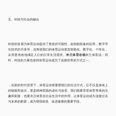
五、科技与社会的融合
科技的发展为体育运动提供了更多的可能性，如智能装备的应用，数字孪
生技术的开发等，这将使我们的体育运动更加智能化、数字化、个性化，
从而更有效地满足人们的日常生活需求。
米兰体育在线
米兰体育说：同
时，科技的力量也使得体育运动成为了连接世界的方式之一。
，在新的时代背景下，体育运动将重塑我们的生活方式，它不仅是身体上
的锻炼和娱乐，更是精神层面的成长与改变。我们既要享受体育带来的乐
趣和刺激，也要关注体育在社会生活中的作用，让体育运动成为连接过去
与未来的桥梁，成为增强体质、促进健康的重要手段。