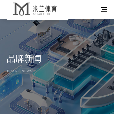
v
品牌新闻
BRAND NEWS