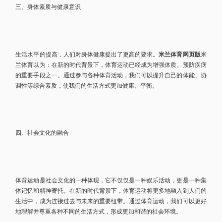
三、身体素质与健康意识
生活水平的提高，人们对身体健康提出了更高的要求。
米兰体育网页版
米
兰体育以为：在新的时代背景下，体育运动已经成为增强体质、预防疾病
的重要手段之一。通过参与各种体育活动，我们可以提升自己的体能、协
调性等综合素质，使我们的生活方式更加健康、平衡。
四、社会文化的融合
体育运动是社会文化的一种体现，它不仅仅是一种娱乐活动，更是一种集
体记忆和精神寄托。在新的时代背景下，体育运动将更多地融入到人们的
生活中，成为连接过去与未来的重要纽带。通过体育运动，我们可以更好
地理解并尊重各种不同的生活方式，形成更加和谐的社会环境。