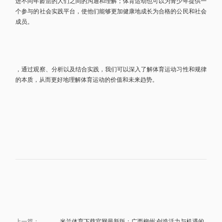
进不同年龄层的人们之间的沟通和理解；体育运动也可以为青少年提供一
个参与的社会实践平台，使他们能够更加健康地成长为合格的公民和社会
成员。
，通过观察、分析以及结合实践，我们可以深入了解体育运动习性和规律
的本质，从而更好地理解体育运动的价值和未来趋势。
上一篇：
米兰体育下载官网最新版：广西柳州:创造活力与机遇的