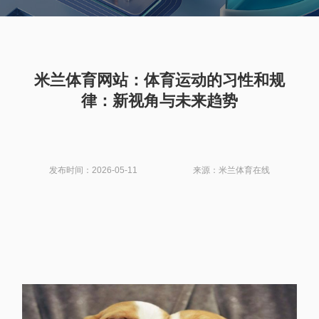
米兰体育网站：体育运动的习性和规
律：新视角与未来趋势
发布时间：2026-05-11
来源：米兰体育在线